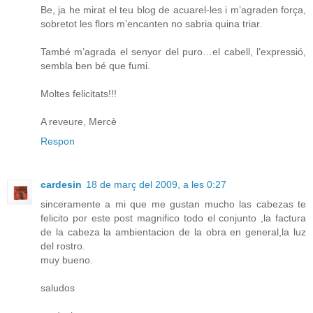
Be, ja he mirat el teu blog de acuarel-les i m’agraden força,
sobretot les flors m’encanten no sabria quina triar.
També m’agrada el senyor del puro…el cabell, l’expressió,
sembla ben bé que fumi.
Moltes felicitats!!!
A reveure, Mercè
Respon
cardesin
18 de març del 2009, a les 0:27
sinceramente a mi que me gustan mucho las cabezas te
felicito por este post magnifico todo el conjunto ,la factura
de la cabeza la ambientacion de la obra en general,la luz
del rostro.
muy bueno.
saludos